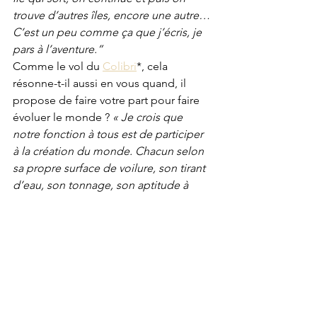
trouve d’autres îles, encore une autre… 
C’est un peu comme ça que j’écris, je 
pars à l’aventure.”
Comme le vol du 
Colibri
*, cela 
résonne-t-il aussi en vous quand, il 
propose de faire votre part pour faire 
évoluer le monde ? 
« Je crois que 
notre fonction à tous est de participer 
à la création du monde. Chacun selon 
sa propre surface de voilure, son tirant 
d’eau, son tonnage, son aptitude à 
remonter le vent, à tenir la cape ou 
encaisser le poids des déferlantes aux 
allures portantes . Et je crois dans le 
fond de mon être que nul ne peut 
enfreindre cette loi sans se couper de 
l’espèce humaine… »
* https://youtu.be/cFsOobt6GMY