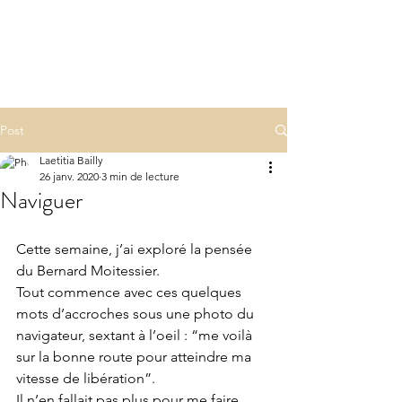
LA(E)PSY
laepsy@gmail.com
06 07 83 60 68
Post
Laetitia Bailly
26 janv. 2020
3 min de lecture
Naviguer
Cette semaine, j’ai exploré la pensée 
du Bernard Moitessier.
Tout commence avec ces quelques 
mots d’accroches sous une photo du 
navigateur, sextant à l’oeil : “me voilà 
sur la bonne route pour atteindre ma 
vitesse de libération”.
Il n’en fallait pas plus pour me faire 