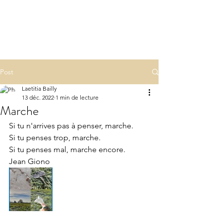
LA(E)PSY
laepsy@gmail.com
06 07 83 60 68
Post
Laetitia Bailly
13 déc. 2022
1 min de lecture
Marche
Si tu n'arrives pas à penser, marche. 
Si tu penses trop, marche.
Si tu penses mal, marche encore.
Jean Giono