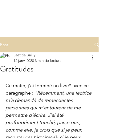
LA(E)PSY
laepsy@gmail.com
06 07 83 60 68
Post
Laetitia Bailly
12 janv. 2020
3 min de lecture
Gratitudes
Ce matin, j’ai terminé un livre* avec ce 
paragraphe :
 “Récemment, une lectrice 
m’a demandé de remercier les 
personnes qui m’entourent de me 
permettre d’écrire. J’ai été 
profondément touché, parce que, 
comme elle, je crois que si je peux 
raconter ces histoires-là, si je peux 