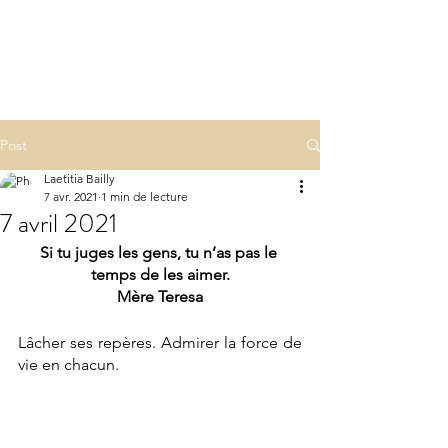
LA(E)PSY
laepsy@gmail.com
06 07 83 60 68
Post
Laetitia Bailly
7 avr. 2021
1 min de lecture
7 avril 2021
Si tu juges les gens, tu n’as pas le 
temps de les aimer.
Mère Teresa
Lâcher ses repères. Admirer la force de 
vie en chacun.