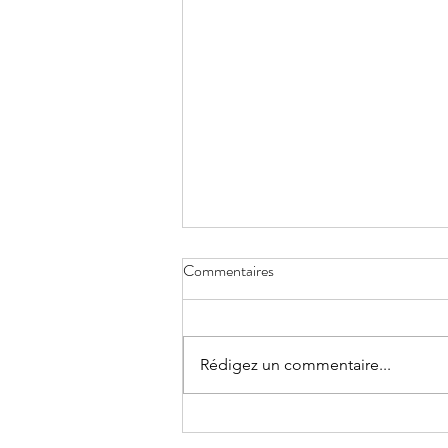
Commentaires
Réduire la voilure
Rédigez un commentaire...