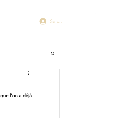
laepsy@gmail.com
06 07 83 60 68
Blog
Plus
Se connecter
que l’on a déjà 