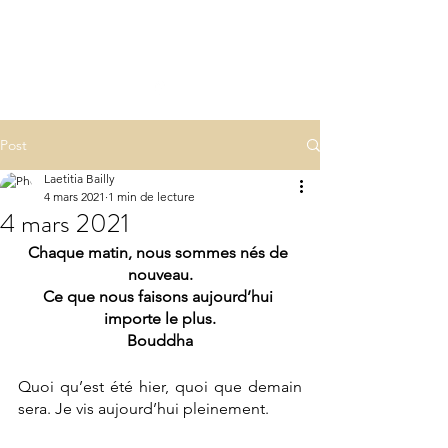
LA(E)PSY
laepsy@gmail.com
06 07 83 60 68
Post
Laetitia Bailly
4 mars 2021
1 min de lecture
4 mars 2021
Chaque matin, nous sommes nés de 
nouveau.
Ce que nous faisons aujourd’hui 
importe le plus.
Bouddha
Quoi qu’est été hier, quoi que demain 
sera. Je vis aujourd’hui pleinement. 