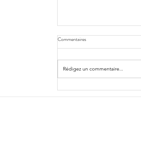
Commentaires
Réduire la voilure
Rédigez un commentaire...