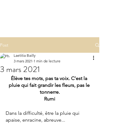
LA(E)PSY
laepsy@gmail.com
06 07 83 60 68
Post
Laetitia Bailly
3 mars 2021
1 min de lecture
3 mars 2021
Élève tes mots, pas ta voix. C’est la 
pluie qui fait grandir les fleurs, pas le 
tonnerre.
Rumi
Dans la difficulté, être la pluie qui 
apaise, enracine, abreuve...