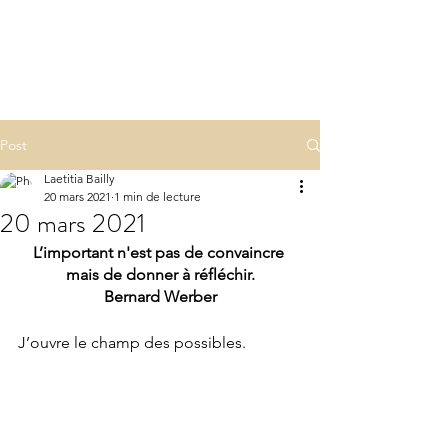
LA(E)PSY
laepsy@gmail.com
06 07 83 60 68
Post
Laetitia Bailly
20 mars 2021
1 min de lecture
20 mars 2021
L’important n'est pas de convaincre 
mais de donner à réfléchir.
Bernard Werber
J’ouvre le champ des possibles.