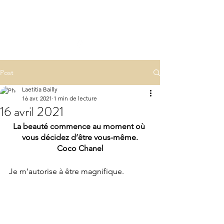
LA(E)PSY
laepsy@gmail.com
06 07 83 60 68
Post
Laetitia Bailly
16 avr. 2021
1 min de lecture
16 avril 2021
La beauté commence au moment où 
vous décidez d’être vous-même.
Coco Chanel
Je m’autorise à être magnifique.