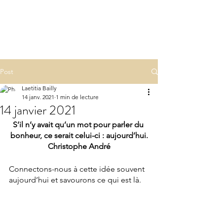
LA(E)PSY
laepsy@gmail.com
06 07 83 60 68
Post
Laetitia Bailly
14 janv. 2021
1 min de lecture
14 janvier 2021
S’il n’y avait qu’un mot pour parler du 
bonheur, ce serait celui-ci : aujourd’hui.
Christophe André
Connectons-nous à cette idée souvent 
aujourd’hui et savourons ce qui est là.