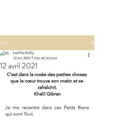
LA(E)PSY
laepsy@gmail.com
06 07 83 60 68
Post
Laetitia Bailly
12 avr. 2021
1 min de lecture
12 avril 2021
C’est dans la rosée des petites choses 
que le cœur trouve son matin et se 
rafraîchit.
Khalil Gibran
Je me recentre dans ces Petits Riens 
qui sont Tout.