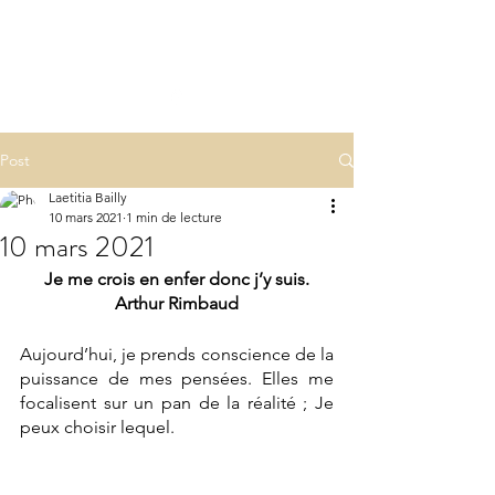
LA(E)PSY
laepsy@gmail.com
06 07 83 60 68
Post
Laetitia Bailly
10 mars 2021
1 min de lecture
10 mars 2021
Je me crois en enfer donc j’y suis.
Arthur Rimbaud
Aujourd’hui, je prends conscience de la 
puissance de mes pensées. Elles me 
focalisent sur un pan de la réalité ; Je 
peux choisir lequel.