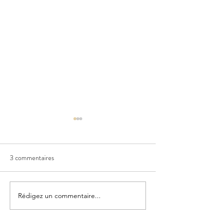
3 commentaires
Faire le vide
Cafés de Grèce ou d'ailleurs
Rédigez un commentaire...