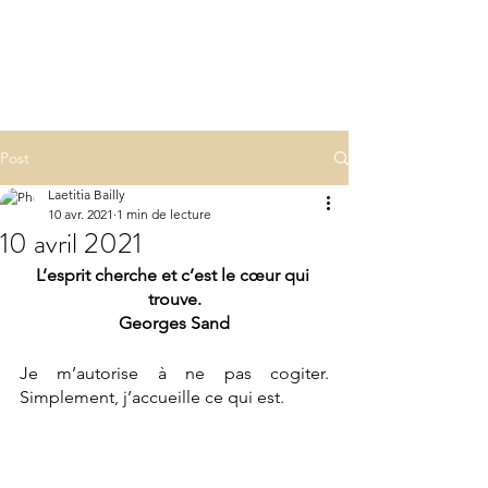
LA(E)PSY
laepsy@gmail.com
06 07 83 60 68
Post
Laetitia Bailly
10 avr. 2021
1 min de lecture
10 avril 2021
L’esprit cherche et c’est le cœur qui 
trouve.
Georges Sand
Je m’autorise à ne pas cogiter. 
Simplement, j’accueille ce qui est.