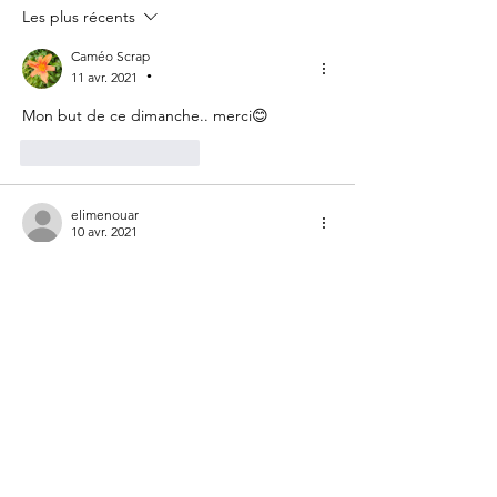
Les plus récents
Caméo Scrap
11 avr. 2021
•
Mon but de ce dimanche.. merci😊
J'aime
Répondre
elimenouar
10 avr. 2021
Merci pour ces mots. J'y glisse les miens.
Accorder une place de
Cœur à 
Ce qui est
Unique 
Essentiel
Ici
Lire et
Louer son
Insoupçonnable 