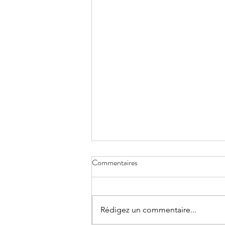
Commentaires
Réduire la voilure
Rédigez un commentaire...