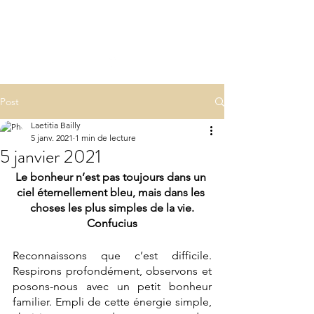
LA(E)PSY
laepsy@gmail.com
06 07 83 60 68
Post
Laetitia Bailly
5 janv. 2021
1 min de lecture
5 janvier 2021
Le bonheur n’est pas toujours dans un 
ciel éternellement bleu, mais dans les 
choses les plus simples de la vie.
Confucius
Reconnaissons que c’est difficile. 
Respirons profondément, observons et 
posons-nous avec un petit bonheur 
familier. Empli de cette énergie simple, 