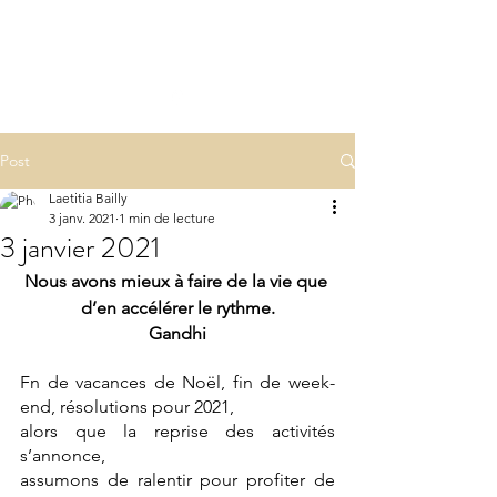
LA(E)PSY
laepsy@gmail.com
06 07 83 60 68
Post
Laetitia Bailly
3 janv. 2021
1 min de lecture
3 janvier 2021
Nous avons mieux à faire de la vie que 
d’en accélérer le rythme.
Gandhi
Fn de vacances de Noël, fin de week-
end, résolutions pour 2021,
alors que la reprise des activités 
s’annonce,
assumons de ralentir pour profiter de 