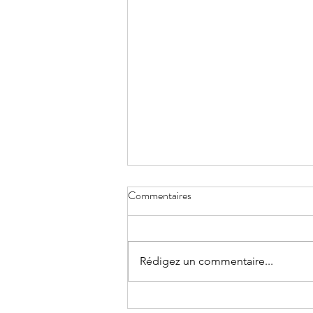
Commentaires
Réduire la voilure
Rédigez un commentaire...