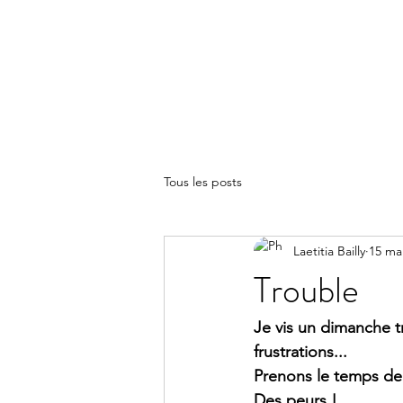
LA(E)PSY
Tous les posts
Laetitia Bailly
15 ma
Trouble
Je vis un dimanche t
frustrations...
Prenons le temps de 
Des peurs !