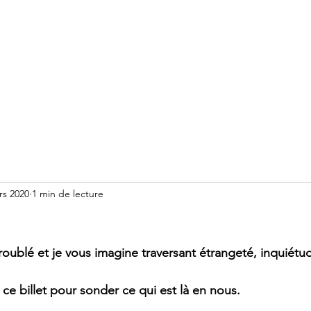
Accueil
Méditation
Réserver un accompagnement
rs 2020
1 min de lecture
roublé et je vous imagine traversant étrangeté, inquiétud
ce billet pour sonder ce qui est là en nous.