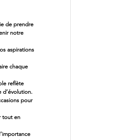
ie de prendre 
nir notre 
os aspirations 
aire chaque 
le reflète 
 d’évolution. 
ccasions pour 
 tout en 
l’importance 