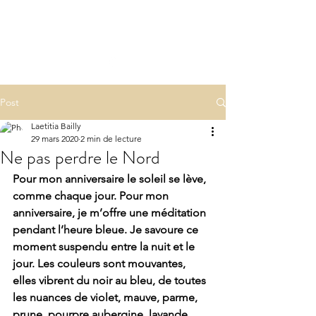
LA(E)PSY
laepsy@gmail.com
06 07 83 60 68
Post
Laetitia Bailly
29 mars 2020
2 min de lecture
Ne pas perdre le Nord
Pour mon anniversaire le soleil se lève, 
comme chaque jour. Pour mon 
anniversaire, je m’offre une méditation 
pendant l’heure bleue. Je savoure ce 
moment suspendu entre la nuit et le 
jour. Les couleurs sont mouvantes, 
elles vibrent du noir au bleu, de toutes 
les nuances de violet, mauve, parme, 
prune, pourpre aubergine, lavande, 