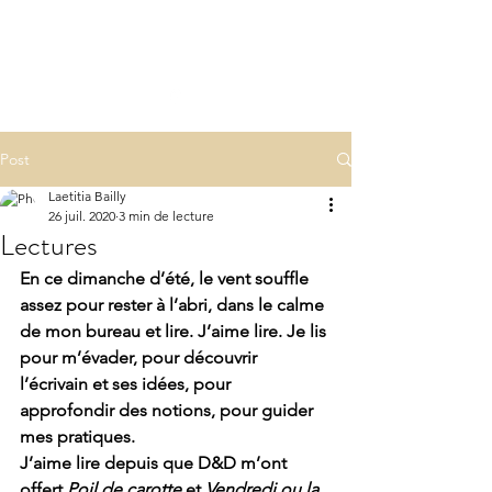
LA(E)PSY
laepsy@gmail.com
06 07 83 60 68
Post
Laetitia Bailly
26 juil. 2020
3 min de lecture
Lectures
En ce dimanche d’été, le vent souffle 
assez pour rester à l’abri, dans le calme 
de mon bureau et lire. J’aime lire. Je lis 
pour m’évader, pour découvrir 
l’écrivain et ses idées, pour 
approfondir des notions, pour guider 
mes pratiques.
J’aime lire depuis que D&D m’ont 
offert 
Poil de carotte
 et 
Vendredi ou la 