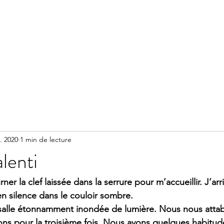
Accueil
Méditation
Réserver un accompagnement
. 2020
1 min de lecture
alenti
er la clef laissée dans la serrure pour m’accueillir. J’arr
 en silence dans le couloir sombre.
a salle étonnamment inondée de lumière. Nous nous atta
ns pour la troisième fois. Nous avons quelques habitu