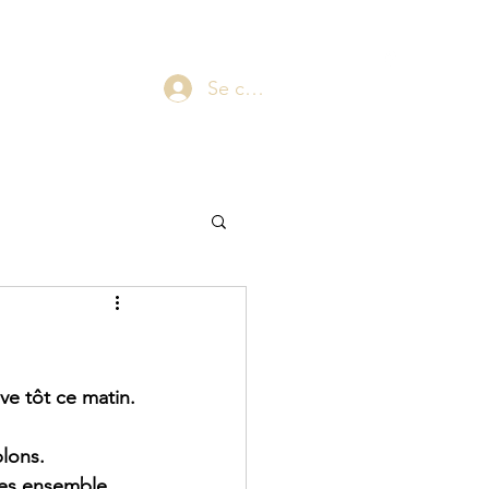
laepsy@gmail.com
06 07 83 60 68
Blog
Plus
Se connecter
ive tôt ce matin.
blons.
des ensemble.