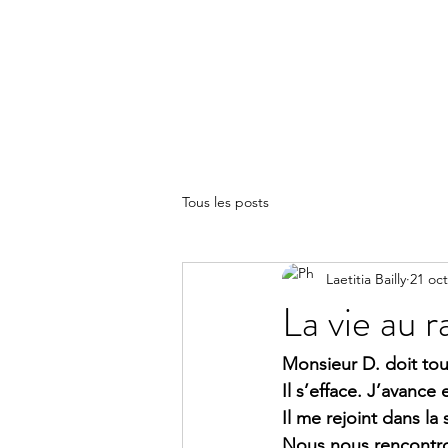
LA(E)PSY
Tous les posts
Laetitia Bailly
21 oct
La vie au r
Monsieur D. doit tourn
Il s’efface. J’avance
Il me rejoint dans l
Nous nous rencontro