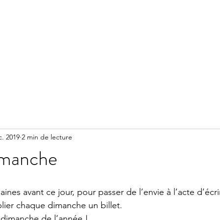
Accueil
Méditation
Réserver un accompagnement
c. 2019
2 min de lecture
imanche
es avant ce jour, pour passer de l’envie à l’acte d’écri
blier chaque dimanche un billet. 
r dimanche de l’année !  