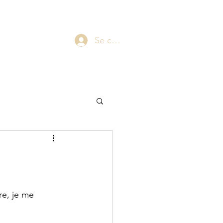
laepsy@gmail.com
06 07 83 60 68
Blog
Plus
Se connecter
re, je me 