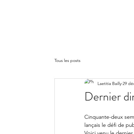
LA(E)PSY
Tous les posts
Laetitia Bailly
29 dé
Dernier d
Cinquante-deux semain
lançais le défi de pu
Voici venu le dernie