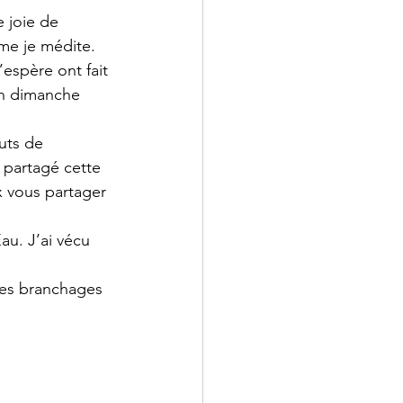
 joie de 
mme je médite. 
’espère ont fait 
un dimanche 
uts de 
 partagé cette 
x vous partager 
au. J’ai vécu 
les branchages 