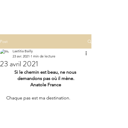
LA(E)PSY
laepsy@gmail.com
06 07 83 60 68
Post
Laetitia Bailly
23 avr. 2021
1 min de lecture
23 avril 2021
Si le chemin est beau, ne nous 
demandons pas où il mène.
Anatole France
 Chaque pas est ma destination.