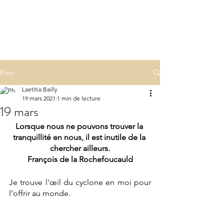
LA(E)PSY
laepsy@gmail.com
06 07 83 60 68
Post
Laetitia Bailly
19 mars 2021
1 min de lecture
19 mars
Lorsque nous ne pouvons trouver la 
tranquillité en nous, il est inutile de la 
chercher ailleurs.
François de la Rochefoucauld
Je trouve l'œil du cyclone en moi pour 
l’offrir au monde.