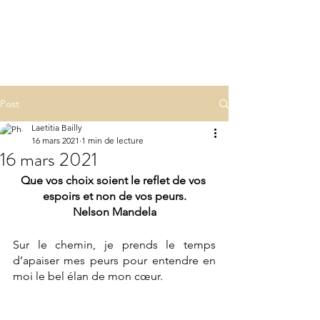
LA(E)PSY
laepsy@gmail.com
06 07 83 60 68
Post
Laetitia Bailly
16 mars 2021
1 min de lecture
16 mars 2021
Que vos choix soient le reflet de vos 
espoirs et non de vos peurs.
Nelson Mandela
Sur le chemin, je prends le temps 
d’apaiser mes peurs pour entendre en 
moi le bel élan de mon cœur.