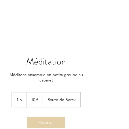
LA(E)PSY
laepsy@gmail.com
06 07 83 60 68
Méditation
Méditons ensemble en petits groupe au
cabinet
10
euros
1 h
1
10 €
Route de Berck
Réserver