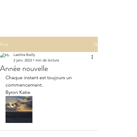
LA(E)PSY
laepsy@gmail.com
06 07 83 60 68
Post
Laetitia Bailly
2 janv. 2023
1 min de lecture
Année nouvelle
Chaque instant est toujours un 
commencement.
Byron Katie