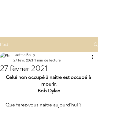
LA(E)PSY
laepsy@gmail.com
06 07 83 60 68
Post
Laetitia Bailly
27 févr. 2021
1 min de lecture
27 février 2021
Celui non occupé à naître est occupé à 
mourir.
Bob Dylan
Que ferez-vous naître aujourd’hui ?