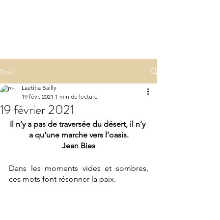
LA(E)PSY
laepsy@gmail.com
06 07 83 60 68
Post
Laetitia Bailly
19 févr. 2021
1 min de lecture
19 février 2021
Il n’y a pas de traversée du désert, il n’y 
a qu'une marche vers l’oasis.
Jean Bies
Dans les moments vides et sombres, 
ces mots font résonner la paix.