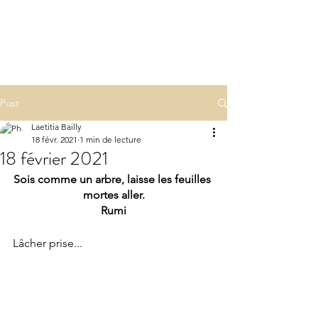
LA(E)PSY
laepsy@gmail.com
06 07 83 60 68
Post
Laetitia Bailly
18 févr. 2021
1 min de lecture
18 février 2021
Sois comme un arbre, laisse les feuilles 
mortes aller.
Rumi
Lâcher prise...