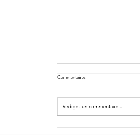
Commentaires
Réduire la voilure
Rédigez un commentaire...