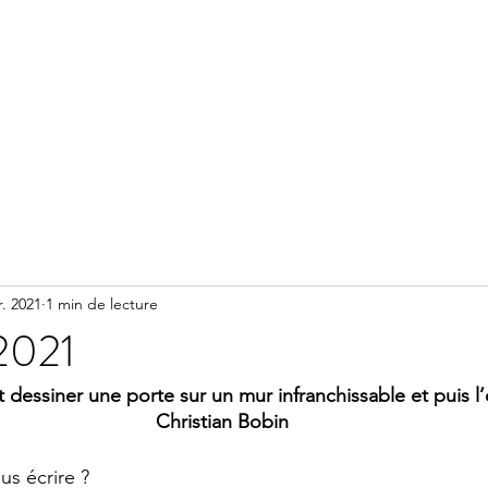
Accueil
Méditation
Réserver un accompagnement
r. 2021
1 min de lecture
 2021
t dessiner une porte sur un mur infranchissable et puis l’o
Christian Bobin
us écrire ?