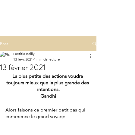
LA(E)PSY
laepsy@gmail.com
06 07 83 60 68
Post
Laetitia Bailly
13 févr. 2021
1 min de lecture
13 février 2021
La plus petite des actions voudra 
toujours mieux que la plus grande des 
intentions.
Gandhi
Alors faisons ce premier petit pas qui 
commence le grand voyage. 