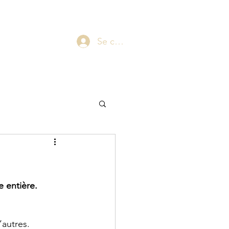
laepsy@gmail.com
06 07 83 60 68
Blog
Plus
Se connecter
 entière.
’autres.