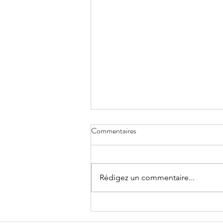
Commentaires
Réduire la voilure
Rédigez un commentaire...