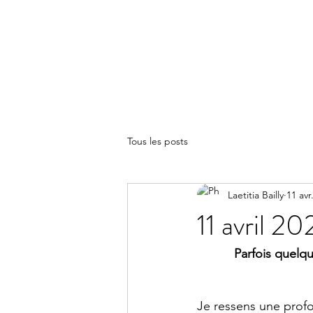
LA(E)PSY
Tous les posts
Laetitia Bailly
11 avr
11 avril 20
Parfois quelq
Je ressens une profo